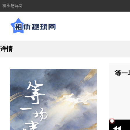
祖承趣玩网
详情
等一