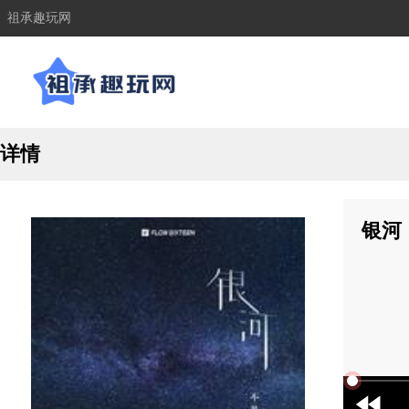
祖承趣玩网
详情
银河