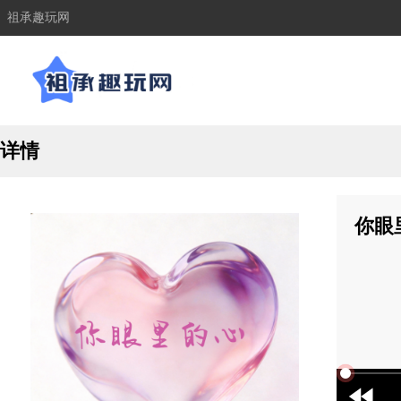
祖承趣玩网
详情
你眼