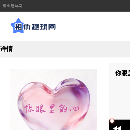
祖承趣玩网
详情
你眼