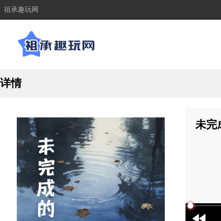
祖承趣玩网
详情
未完