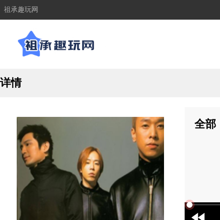
祖承趣玩网
详情
全部