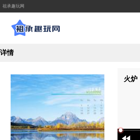
祖承趣玩网
详情
火炉