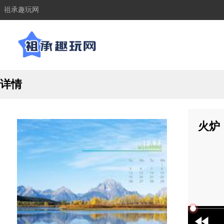
祖承趣玩网
详情
火炉