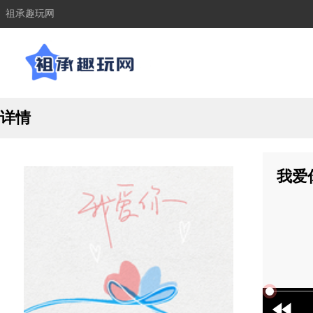
祖承趣玩网
详情
我爱