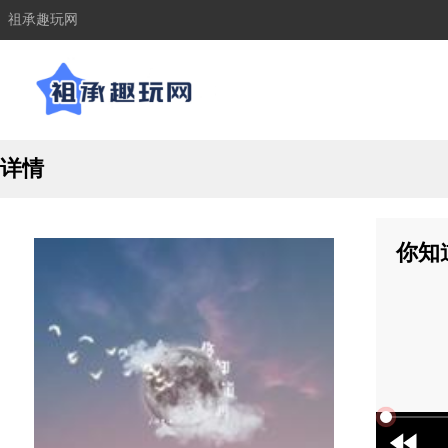
祖承趣玩网
详情
你知