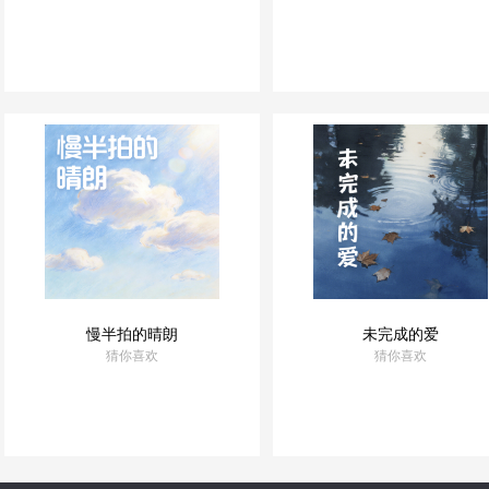
优选音乐
优选音乐
精品出品
精品出品
慢半拍的晴朗
未完成的爱
猜你喜欢
猜你喜欢
优选音乐
优选音乐