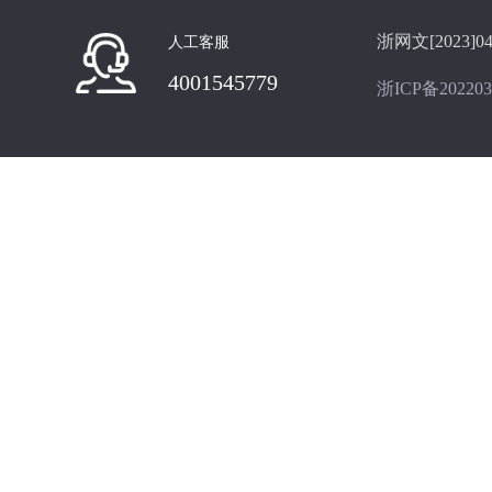
精品出品
精品出品
浙网文[2023]04
人工客服
4001545779
浙ICP备202203